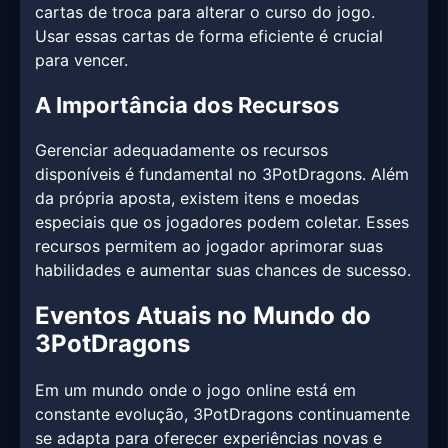
cartas de troca para alterar o curso do jogo.
Usar essas cartas de forma eficiente é crucial
para vencer.
A Importância dos Recursos
Gerenciar adequadamente os recursos
disponíveis é fundamental no 3PotDragons. Além
da própria aposta, existem itens e moedas
especiais que os jogadores podem coletar. Esses
recursos permitem ao jogador aprimorar suas
habilidades e aumentar suas chances de sucesso.
Eventos Atuais no Mundo do
3PotDragons
Em um mundo onde o jogo online está em
constante evolução, 3PotDragons continuamente
se adapta para oferecer experiências novas e