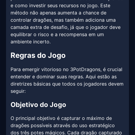
e como investir seus recursos no jogo. Este
método não apenas aumenta a chance de
controlar dragões, mas também adiciona uma
camada extra de desafio, já que o jogador deve
equilibrar o risco e a recompensa em um
ambiente incerto.
Regras do Jogo
Para emergir vitorioso no 3PotDragons, é crucial
entender e dominar suas regras. Aqui estão as
diretrizes básicas que todos os jogadores devem
seguir:
Objetivo do Jogo
O principal objetivo é capturar o máximo de
dragões possíveis através do uso estratégico
dos três potes mágicos. Cada dragão capturado