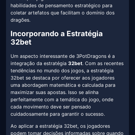
habilidades de pensamento estratégico para
coletar artefatos que facilitam o domínio dos
dragões.
Incorporando a Estratégia
32bet
Um aspecto interessante de 3PotDragons é a
integração da estratégia
32bet
. Com as recentes
tendências no mundo dos jogos, a estratégia
32bet se destaca por oferecer aos jogadores
uma abordagem matemática e calculada para
maximizar suas apostas. Isso se alinha
perfeitamente com a temática do jogo, onde
cada movimento deve ser pensado
cuidadosamente para garantir o sucesso.
Ao aplicar a estratégia 32bet, os jogadores
podem tomar decisões informadas sobre quando