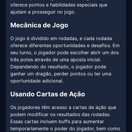
oferece pontos e habilidades especiais que
ajudam a prosseguir no jogo.
Mecânica de Jogo
O jogo é dividido em rodadas, e cada rodada
oferece diferentes oportunidades e desafios. Em
seu turno, o jogador pode escolher abrir um dos
três potes através de uma aposta inicial.
Dependendo do resultado, o jogador pode
ganhar um dragão, perder pontos ou ter uma
oportunidade adicional.
Usando Cartas de Ação
Os jogadores têm acesso a cartas de ação que
podem modificar os resultados das rodadas.
Essas cartas incluem buffs para aumentar
temporariamente o poder do jogador, bem como