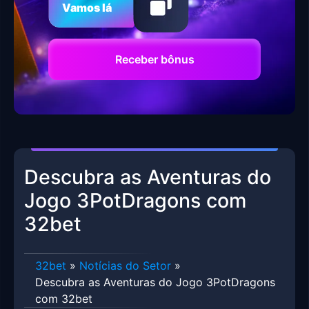
Vamos lá
Receber bônus
Descubra as Aventuras do
Jogo 3PotDragons com
32bet
32bet
»
Notícias do Setor
»
Descubra as Aventuras do Jogo 3PotDragons
com 32bet