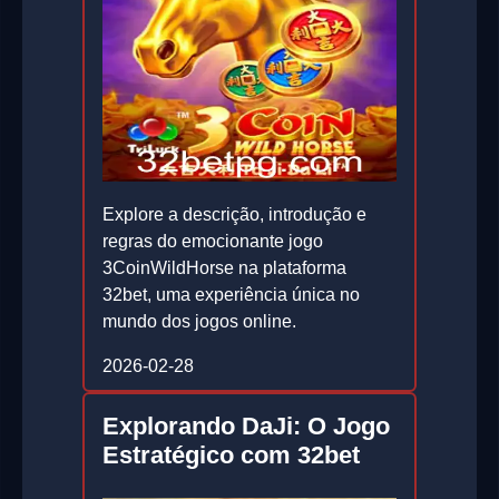
Explore a descrição, introdução e
regras do emocionante jogo
3CoinWildHorse na plataforma
32bet, uma experiência única no
mundo dos jogos online.
2026-02-28
Explorando DaJi: O Jogo
Estratégico com 32bet