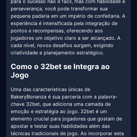
para o sucesso não é fácil, mas com habilidade e
perseverança, você pode transformar sua
pequena padaria em um império de confeitaria. A
experiência é intensificada pela integração de
pontos e recompensas, oferecendo aos
jogadores um objetivo claro a ser alcançado. A
cada nível, novos desafios surgem, exigindo
criatividade e planejamento estratégico.
Como o 32bet se Integra ao
Jogo
Uma das características únicas de
BakeryBonanza é sua parceria com a palavra-
chave 32bet, que adiciona uma camada de
emoção e estratégia ao jogo. 32bet é um
elemento crucial para jogadores que gostam de
apostar e testar suas habilidades além das
técnicas tradicionais de jogo. Ao incorporar esta