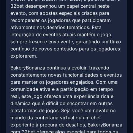
32bet desempenhou um papel central neste
evento, com apostas especiais criadas para
recompensar os jogadores que participaram
ativamente nos desafios temáticos. Esta
integração de eventos atuais mantém o jogo
sempre fresco e envolvente, garantindo um fluxo
contínuo de novos conteúdos para os jogadores
explorarem.
BakeryBonanza continua a evoluir, trazendo
constantemente novas funcionalidades e eventos
para manter os jogadores engajados. Com uma
comunidade ativa e a participação em tempo
real, este jogo oferece uma experiência rica e
dinâmica que é difícil de encontrar em outras
plataformas de jogos. Seja você um novato no
mundo da confeitaria virtual ou um chef
experiente à procura de desafios, BakeryBonanza
com 32bet oferece algo especial para todos os