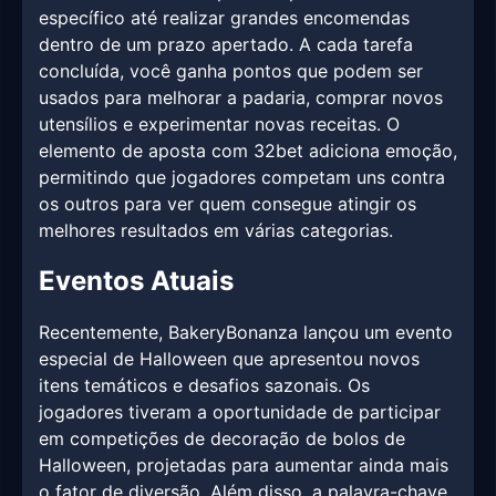
específico até realizar grandes encomendas
dentro de um prazo apertado. A cada tarefa
concluída, você ganha pontos que podem ser
usados para melhorar a padaria, comprar novos
utensílios e experimentar novas receitas. O
elemento de aposta com 32bet adiciona emoção,
permitindo que jogadores competam uns contra
os outros para ver quem consegue atingir os
melhores resultados em várias categorias.
Eventos Atuais
Recentemente, BakeryBonanza lançou um evento
especial de Halloween que apresentou novos
itens temáticos e desafios sazonais. Os
jogadores tiveram a oportunidade de participar
em competições de decoração de bolos de
Halloween, projetadas para aumentar ainda mais
o fator de diversão. Além disso, a palavra-chave