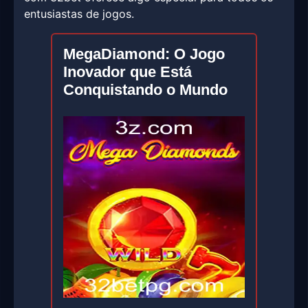
entusiastas de jogos.
MegaDiamond: O Jogo
Inovador que Está
Conquistando o Mundo