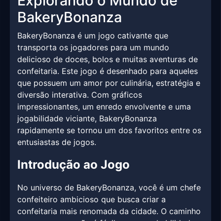
Explorando o Mundo de
BakeryBonanza
BakeryBonanza é um jogo cativante que
transporta os jogadores para um mundo
delicioso de doces, bolos e muitas aventuras de
confeitaria. Este jogo é desenhado para aqueles
que possuem um amor por culinária, estratégia e
diversão interativa. Com gráficos
impressionantes, um enredo envolvente e uma
jogabilidade viciante, BakeryBonanza
rapidamente se tornou um dos favoritos entre os
entusiastas de jogos.
Introdução ao Jogo
No universo de BakeryBonanza, você é um chefe
confeiteiro ambicioso que busca criar a
confeitaria mais renomada da cidade. O caminho