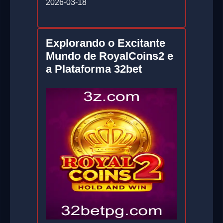
2026-03-18
Explorando o Excitante
Mundo de RoyalCoins2 e
a Plataforma 32bet