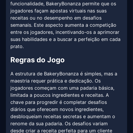
funcionalidade, BakeryBonanza permite que os
jogadores façam apostas virtuais nas suas
receitas ou no desempenho em desafios
semanais. Este aspecto aumenta a competição
entre os jogadores, incentivando-os a aprimorar
suas habilidades e a buscar a perfeição em cada
prato.
Regras do Jogo
A estrutura de BakeryBonanza é simples, mas a
maestria requer prática e dedicação. Os
jogadores começam com uma padaria básica,
limitada a poucos ingredientes e receitas. A
chave para progredir é completar desafios
diários que oferecem novos ingredientes,
desbloqueiam receitas secretas e aumentam o
renome da sua padaria. Os desafios variam
desde criar a receita perfeita para um cliente