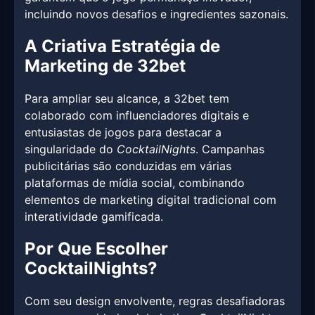
incluindo novos desafios e ingredientes sazonais.
A Criativa Estratégia de
Marketing de 32bet
Para ampliar seu alcance, a 32bet tem
colaborado com influenciadores digitais e
entusiastas de jogos para destacar a
singularidade do
CocktailNights
. Campanhas
publicitárias são conduzidas em várias
plataformas de mídia social, combinando
elementos de marketing digital tradicional com
interatividade gamificada.
Por Que Escolher
CocktailNights?
Com seu design envolvente, regras desafiadoras