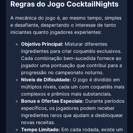
Regras do Jogo CocktailNights
A mecânica do jogo é, ao mesmo tempo, simples
e desafiante, despertando o interesse de tanto
iniciantes quanto jogadores experientes:
Objetivo Principal:
Misturar diferentes
ingredientes para criar coquetéis exclusivos.
Cada combinação bem-sucedida fornece ao
jogador uma pontuação que contribui para a
progressão no campeonato noturno.
Níveis de Dificuldade:
O jogo é dividido em
múltiplos níveis, cada um com coquetéis mais
complexos e prêmios mais substanciais.
Bonus e Ofertas Especiais:
Durante períodos
específicos, os jogadores podem receber
ingredientes raros que ajudam a desbloquear
novas receitas.
Tempo Limitado:
Em cada rodada, existe um