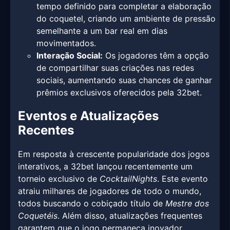
tempo definido para completar a elaboração
do coquetel, criando um ambiente de pressão
semelhante a um bar real em dias
movimentados.
Interação Social:
Os jogadores têm a opção
de compartilhar suas criações nas redes
sociais, aumentando suas chances de ganhar
prêmios exclusivos oferecidos pela 32bet.
Eventos e Atualizações
Recentes
Em resposta à crescente popularidade dos jogos
interativos, a 32bet lançou recentemente um
torneio exclusivo de
CocktailNights
. Este evento
atraiu milhares de jogadores de todo o mundo,
todos buscando o cobiçado título de
Mestre dos
Coquetéis
. Além disso, atualizações frequentes
garantem que o jogo permaneça inovador,