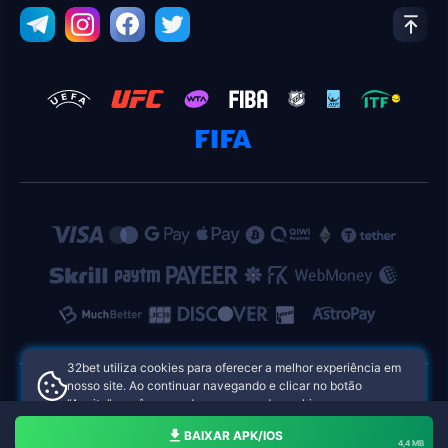
32bet utiliza cookies para oferecer a melhor experiência em
nosso site. Ao continuar navegando e clicar no botão
“Aceito”, você concorda com o uso de cookies.
32bet Cassinos Online nas Filipinas
Aceito
BAIXAR APK/IOS
4,4 MB