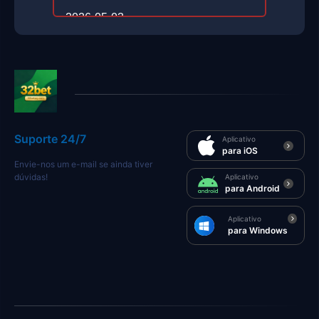
2026-05-03
Suporte 24/7
Aplicativo
para iOS
Envie-nos um e-mail se ainda tiver
dúvidas!
Aplicativo
para Android
Aplicativo
para Windows