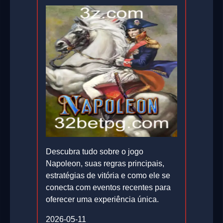
Descubra tudo sobre o jogo
Napoleon, suas regras principais,
estratégias de vitória e como ele se
conecta com eventos recentes para
oferecer uma experiência única.
2026-05-11