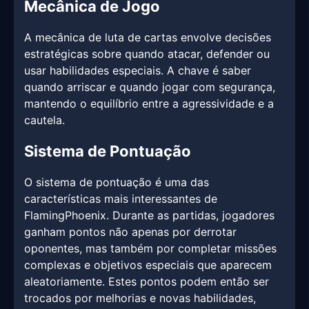
Mecânica de Jogo
A mecânica de luta de cartas envolve decisões
estratégicas sobre quando atacar, defender ou
usar habilidades especiais. A chave é saber
quando arriscar e quando jogar com segurança,
mantendo o equilíbrio entre a agressividade e a
cautela.
Sistema de Pontuação
O sistema de pontuação é uma das
características mais interessantes de
FlamingPhoenix. Durante as partidas, jogadores
ganham pontos não apenas por derrotar
oponentes, mas também por completar missões
complexas e objetivos especiais que aparecem
aleatoriamente. Estes pontos podem então ser
trocados por melhorias e novas habilidades,