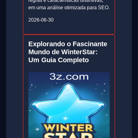
regras e características distintivas,
em uma análise otimizada para SEO.
2026-06-30
Explorando o Fascinante
Mundo de WinterStar:
Um Guia Completo