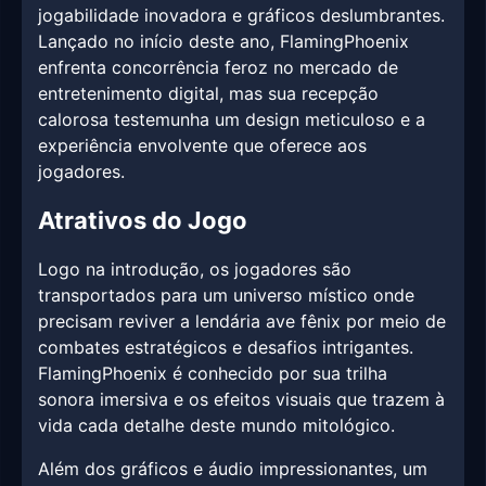
jogabilidade inovadora e gráficos deslumbrantes.
Lançado no início deste ano, FlamingPhoenix
enfrenta concorrência feroz no mercado de
entretenimento digital, mas sua recepção
calorosa testemunha um design meticuloso e a
experiência envolvente que oferece aos
jogadores.
Atrativos do Jogo
Logo na introdução, os jogadores são
transportados para um universo místico onde
precisam reviver a lendária ave fênix por meio de
combates estratégicos e desafios intrigantes.
FlamingPhoenix é conhecido por sua trilha
sonora imersiva e os efeitos visuais que trazem à
vida cada detalhe deste mundo mitológico.
Além dos gráficos e áudio impressionantes, um