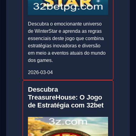
Descubra o emocionante universo
de WinterStar e aprenda as regras
essenciais deste jogo que combina
estratégias inovadoras e diversão
em meio a eventos atuais do mundo
dos games.
2026-03-04
Descubra
TreasureHouse: O Jogo
de Estratégia com 32bet