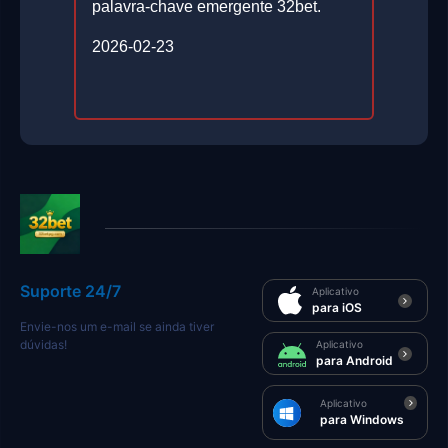
palavra-chave emergente 32bet.
2026-02-23
Suporte 24/7
Aplicativo
para iOS
Envie-nos um e-mail se ainda tiver
dúvidas!
Aplicativo
para Android
Aplicativo
para Windows