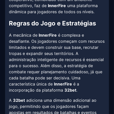
competitivo, faz de
InnerFire
uma plataforma
dinâmica para jogadores de todos os níveis.
Regras do Jogo e Estratégias
A mecânica de
InnerFire
é complexa e
desafiante. Os jogadores começam com recursos
limitados e devem construir sua base, recrutar
tropas e expandir seus territórios. A
administração inteligente de recursos é essencial
para o sucesso. Além disso, a estratégia de
combate requer planejamento cuidadoso, já que
cada batalha pode ser decisiva. Uma
característica única de
InnerFire
é a
incorporação da plataforma
32bet
.
A
32bet
adiciona uma dimensão adicional ao
jogo, permitindo que os jogadores façam
apostas em resultados de batalhas e eventos