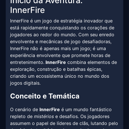
Início da Aventura:
InnerFire
InnerFire é um jogo de estratégia inovador que
está rapidamente conquistando os corações de
jogadores ao redor do mundo. Com seu enredo
envolvente e mecânicas de jogo desafiadoras,
InnerFire não é apenas mais um jogo; é uma
experiência envolvente que promete horas de
entretenimento.
InnerFire
combina elementos de
exploração, construção e batalhas épicas,
criando um ecossistema único no mundo dos
jogos digitais.
Conceito e Temática
O cenário de
InnerFire
é um mundo fantástico
repleto de
mistérios
e desafios. Os jogadores
assumem o papel de líderes de clãs, lutando pelo