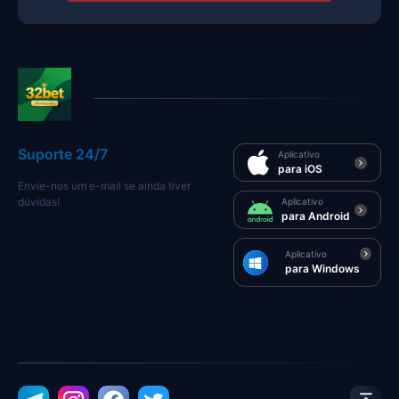
2026-03-03
Suporte 24/7
Aplicativo
para iOS
Envie-nos um e-mail se ainda tiver
dúvidas!
Aplicativo
para Android
Aplicativo
para Windows