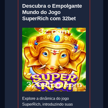
Descubra o Empolgante
Mundo do Jogo
SuperRich com 32bet
Explore a dinâmica do jogo
SuperRich, introduzindo suas