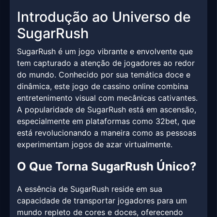
Introdução ao Universo de
SugarRush
SugarRush é um jogo vibrante e envolvente que
tem capturado a atenção de jogadores ao redor
do mundo. Conhecido por sua temática doce e
dinâmica, este jogo de cassino online combina
entretenimento visual com mecânicas cativantes.
A popularidade de SugarRush está em ascensão,
especialmente em plataformas como 32bet, que
está revolucionando a maneira como as pessoas
experimentam jogos de azar virtualmente.
O Que Torna SugarRush Único?
A essência de SugarRush reside em sua
capacidade de transportar jogadores para um
mundo repleto de cores e doces, oferecendo