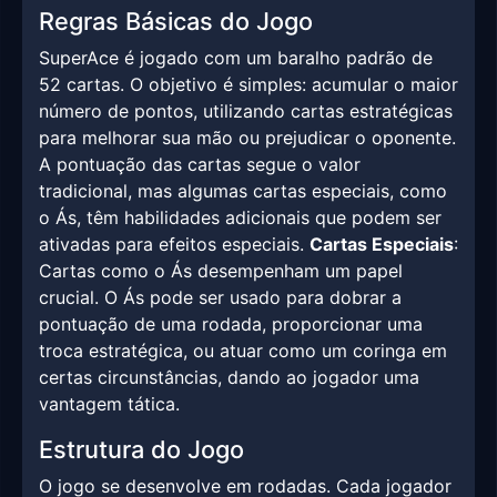
Regras Básicas do Jogo
SuperAce é jogado com um baralho padrão de
52 cartas. O objetivo é simples: acumular o maior
número de pontos, utilizando cartas estratégicas
para melhorar sua mão ou prejudicar o oponente.
A pontuação das cartas segue o valor
tradicional, mas algumas cartas especiais, como
o Ás, têm habilidades adicionais que podem ser
ativadas para efeitos especiais.
Cartas Especiais
:
Cartas como o Ás desempenham um papel
crucial. O Ás pode ser usado para dobrar a
pontuação de uma rodada, proporcionar uma
troca estratégica, ou atuar como um coringa em
certas circunstâncias, dando ao jogador uma
vantagem tática.
Estrutura do Jogo
O jogo se desenvolve em rodadas. Cada jogador