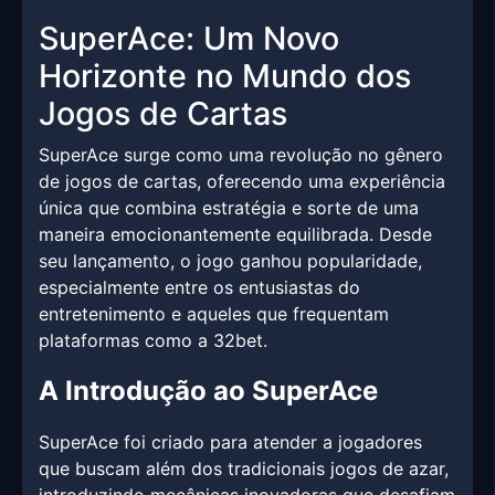
SuperAce: Um Novo
Horizonte no Mundo dos
Jogos de Cartas
SuperAce surge como uma revolução no gênero
de jogos de cartas, oferecendo uma experiência
única que combina estratégia e sorte de uma
maneira emocionantemente equilibrada. Desde
seu lançamento, o jogo ganhou popularidade,
especialmente entre os entusiastas do
entretenimento e aqueles que frequentam
plataformas como a 32bet.
A Introdução ao SuperAce
SuperAce foi criado para atender a jogadores
que buscam além dos tradicionais jogos de azar,