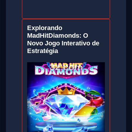
Explorando
MadHitDiamonds: O
Novo Jogo Interativo de
Estratégia