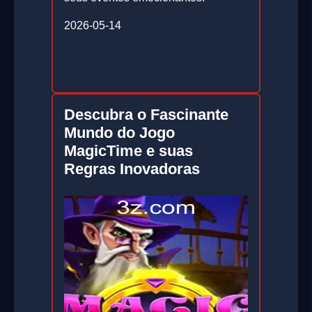
2026-05-14
Descubra o Fascinante
Mundo do Jogo
MagicTime e suas
Regras Inovadoras