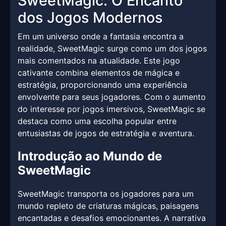
SweetMagic: O Encanto
dos Jogos Modernos
Em um universo onde a fantasia encontra a
realidade, SweetMagic surge como um dos jogos
mais comentados na atualidade. Este jogo
cativante combina elementos de mágica e
estratégia, proporcionando uma experiência
envolvente para seus jogadores. Com o aumento
do interesse por jogos imersivos, SweetMagic se
destaca como uma escolha popular entre
entusiastas de jogos de estratégia e aventura.
Introdução ao Mundo de
SweetMagic
SweetMagic transporta os jogadores para um
mundo repleto de criaturas mágicas, paisagens
encantadas e desafios emocionantes. A narrativa