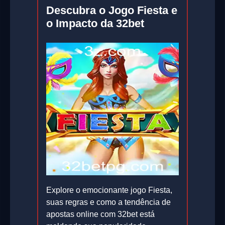
Descubra o Jogo Fiesta e
o Impacto da 32bet
Explore o emocionante jogo Fiesta,
suas regras e como a tendência de
apostas online com 32bet está