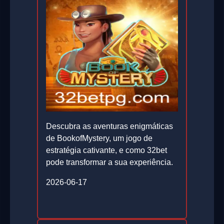
Descubra as aventuras enigmáticas
de BookofMystery, um jogo de
estratégia cativante, e como 32bet
pode transformar a sua experiência.
2026-06-17