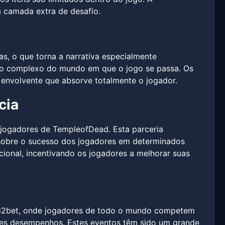
 camada extra de desafio.
s, o que torna a narrativa especialmente
ado complexo do mundo em que o jogo se passa. Os
e envolvente que absorve totalmente o jogador.
cia
jogadores de TempleofDead. Esta parceria
 sobre o sucesso dos jogadores em determinados
ional, incentivando os jogadores a melhorar suas
 32bet, onde jogadores de todo o mundo competem
res desempenhos. Estes eventos têm sido um grande