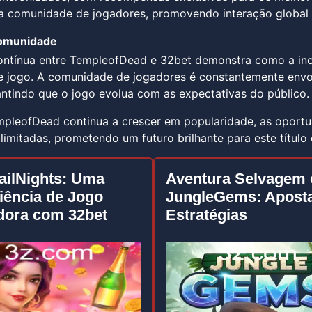
 a comunidade de jogadores, promovendo interação global
Comunidade
contínua entre TempleofDead e 32bet demonstra como a in
e jogo. A comunidade de jogadores é constantemente envo
antindo que o jogo evolua com as expectativas do público.
leofDead continua a crescer em popularidade, as oportu
imitadas, prometendo um futuro brilhante para este título 
ailNights: Uma
Aventura Selvagem
iência de Jogo
JungleGems: Aposta
dora com 32bet
Estratégias