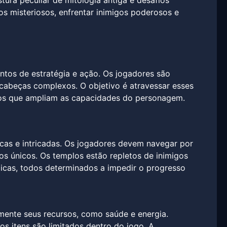
ra peculiar de mitologia antiga e desafios
s misteriosos, enfrentar inimigos poderosos e
tos de estratégia e ação. Os jogadores são
cabeças complexos. O objetivo é atravessar esses
osos que ampliam as capacidades do personagem.
as e intricadas. Os jogadores devem navegar por
ios únicos. Os templos estão repletos de inimigos
gicas, todos determinados a impedir o progresso
mente seus recursos, como saúde e energia.
os itens são limitados dentro do jogo. A