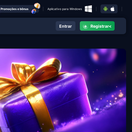
Promoções e bônus
Aplicativo para Windows
+
Entrar
Registrar<