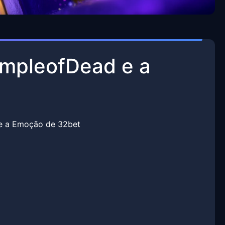
empleofDead e a
e a Emoção de 32bet