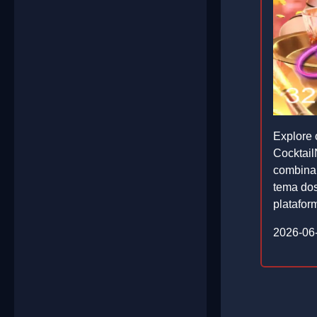
Explore 
Cocktail
combina 
tema dos
platafor
2026-06