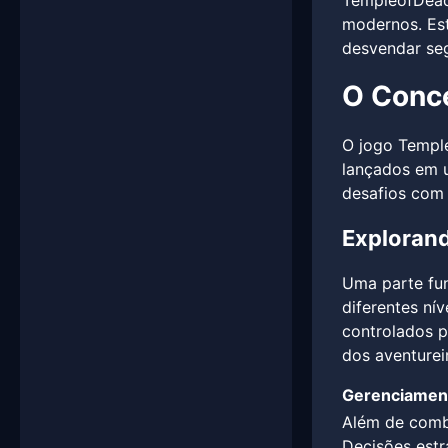
TempleofDead 
modernos. Est
desvendar se
O Conce
O jogo Temple
lançados em u
desafios com 
Explorand
Uma parte fun
diferentes ní
controlados p
dos aventurei
Gerenciamen
Além de comba
Decisões estr