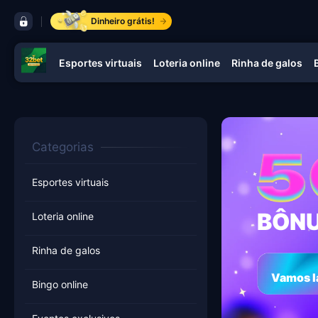
barra de controle 32bet
Dinheiro grátis!
Esportes virtuais
Loteria online
Rinha de galos
navegação 32bet
Categorias
Esportes virtuais
BÔNU
Loteria online
Rinha de galos
Vamos l
Bingo online