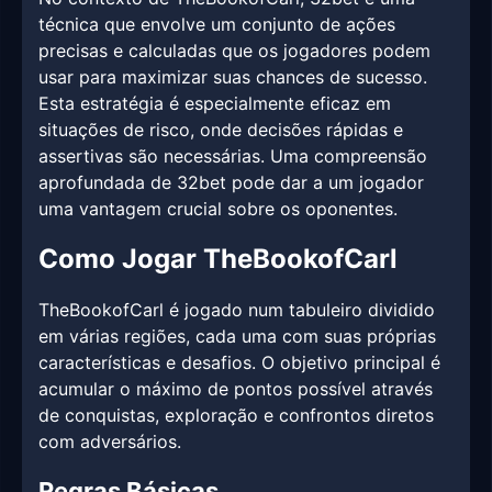
técnica que envolve um conjunto de ações
precisas e calculadas que os jogadores podem
usar para maximizar suas chances de sucesso.
Esta estratégia é especialmente eficaz em
situações de risco, onde decisões rápidas e
assertivas são necessárias. Uma compreensão
aprofundada de 32bet pode dar a um jogador
uma vantagem crucial sobre os oponentes.
Como Jogar TheBookofCarl
TheBookofCarl é jogado num tabuleiro dividido
em várias regiões, cada uma com suas próprias
características e desafios. O objetivo principal é
acumular o máximo de pontos possível através
de conquistas, exploração e confrontos diretos
com adversários.
Regras Básicas