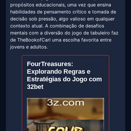
propósitos educacionais, uma vez que ensina
habilidades de pensamento crítico e tomada de
decisão sob pressão, algo valioso em qualquer
contexto atual. A combinação de desafios
mentais com a diversão do jogo de tabuleiro faz
de TheBookofCarl uma escolha favorita entre
jovens e adultos.
FourTreasures:
Explorando Regras e
Estratégias do Jogo com
32bet