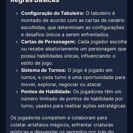
Configuração do Tabuleiro:
O tabuleiro é
montado de acordo com as cartas de cenário
escolhidas, que determinam as configurações
e desafios únicos a serem enfrentados.
Cartas de Personagem:
Cada jogador escolhe
ou recebe aleatoriamente um personagem que
possui habilidades únicas, influenciando o
estilo de jogo.
Sistema de Turnos:
O jogo é jogado em
turnos, e cada turno é uma oportunidade para
mover, explorar, negociar ou atacar.
Pontos de Habilidade:
Os jogadores têm um
número limitado de pontos de habilidade por
turno, usados para realizar ações estratégicas.
Os jogadores competem e colaboram para
coletar artefatos mágicos, enfrentar criaturas
místicas e desvendar os segredos por trás do