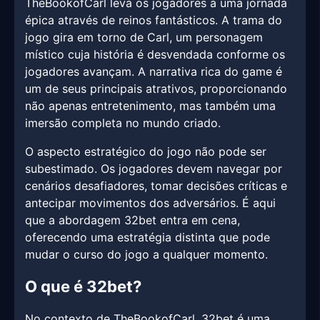
TheBookofCarl leva os jogadores a uma jornada
épica através de reinos fantásticos. A trama do
jogo gira em torno de Carl, um personagem
místico cuja história é desvendada conforme os
jogadores avançam. A narrativa rica do game é
um de seus principais atrativos, proporcionando
não apenas entretenimento, mas também uma
imersão completa no mundo criado.
O aspecto estratégico do jogo não pode ser
subestimado. Os jogadores devem navegar por
cenários desafiadores, tomar decisões críticas e
antecipar movimentos dos adversários. É aqui
que a abordagem 32bet entra em cena,
oferecendo uma estratégia distinta que pode
mudar o curso do jogo a qualquer momento.
O que é 32bet?
No contexto de TheBookofCarl, 32bet é uma