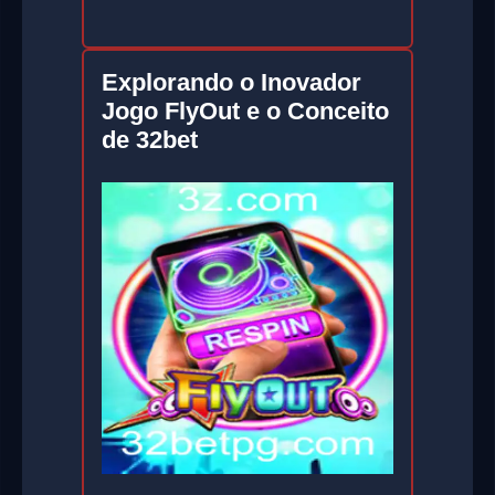
Explorando o Inovador
Jogo FlyOut e o Conceito
de 32bet