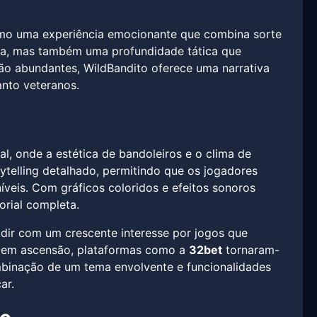
o uma experiência emocionante que combina sorte
ina, mas também uma profundidade tática que
são abundantes, WildBandito oferece uma narrativa
nto veteranos.
l, onde a estética de bandoleiros e o clima de
telling detalhado, permitindo que os jogadores
veis. Com gráficos coloridos e efeitos sonoros
orial completa.
idir com um crescente interesse por jogos que
o em ascensão, plataformas como a
32bet
tornaram-
ombinação de um tema envolvente e funcionalidades
ar.