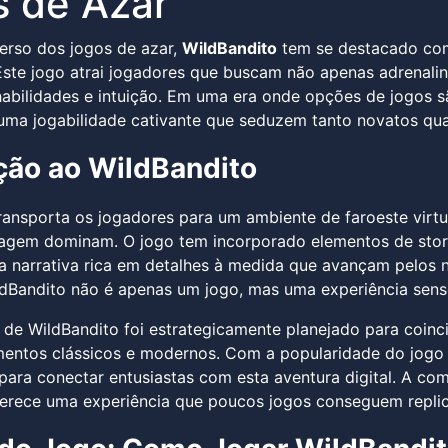
 de Azar
erso dos jogos de azar,
WildBandito
tem se destacado com
 Este jogo atrai jogadores que buscam não apenas adrenal
habilidades e intuição. Em uma era onde opções de jogos 
uma jogabilidade cativante que seduzem tanto novatos qua
ção ao WildBandito
ransporta os jogadores para um ambiente de faroeste virtua
vagem dominam. O jogo tem incorporado elementos de story
 narrativa rica em detalhes à medida que avançam pelos ní
ldBandito não é apenas um jogo, mas uma experiência sens
de WildBandito foi estrategicamente planejado para coinc
mentos clássicos e modernos. Com a popularidade do jog
 para conectar entusiastas com esta aventura digital. A c
erece uma experiência que poucos jogos conseguem replic