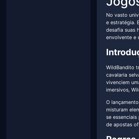
Jogos
No vasto univ
e estratégia.
desafia suas 
envolvente e 
Introdu
WildBandito t
cavalaria sel
vivenciem uma
imersivos, Wi
O lançamento 
misturam ele
se essenciais
de apostas of