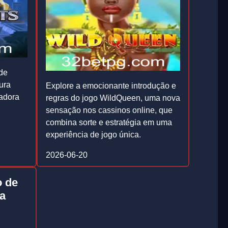
 de
ura
Explore a emocionante introdução e
vadora
regras do jogo WildQueen, uma nova
sensação nos cassinos online, que
combina sorte e estratégia em uma
experiência de jogo única.
2026-06-20
 de
a