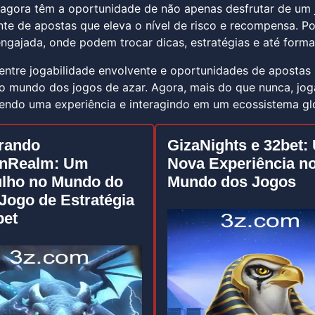
agora têm a oportunidade de não apenas desfrutar de um 
e de apostas que eleva o nível de risco e recompensa. P
gajada, onde podem trocar dicas, estratégias e até formar
 entre jogabilidade envolvente e oportunidades de apostas
 mundo dos jogos de azar. Agora, mais do que nunca, jog
vendo uma experiência e interagindo em um ecossistema glo
rando
GizaNights e 32bet:
enRealm: Um
Nova Experiência n
lho no Mundo do
Mundo dos Jogos
Jogo de Estratégia
bet