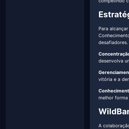
competindo co
Estraté
Para alcançar
Conhecimento 
desafiadores.
Concentração
desenvolva um
Gerenciamen
vitória e a der
Conheciment
melhor forma 
WildBan
A colaboração