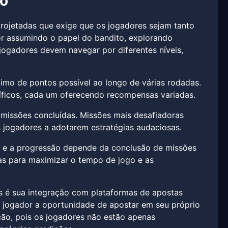
to
rojetadas que exige que os jogadores sejam tanto
or assumindo o papel do bandito, explorando
ogadores devem navegar por diferentes níveis,
ximo de pontos possível ao longo de várias rodadas.
íficos, cada um oferecendo recompensas variadas.
 missões concluídas. Missões mais desafiadoras
s jogadores a adotarem estratégias audaciosas.
, e a progressão depende da conclusão de missões
as para maximizar o tempo de jogo e as
s é sua integração com plataformas de apostas
 jogador a oportunidade de apostar em seu próprio
ão, pois os jogadores não estão apenas