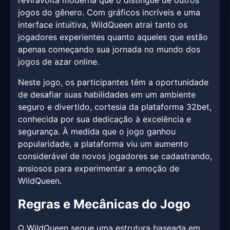
reviravolta moderna que o distingue de outros
jogos do gênero. Com gráficos incríveis e uma
interface intuitiva, WildQueen atrai tanto os
jogadores experientes quanto aqueles que estão
apenas começando sua jornada no mundo dos
jogos de azar online.
Neste jogo, os participantes têm a oportunidade
de desafiar suas habilidades em um ambiente
seguro e divertido, cortesia da plataforma 32bet,
conhecida por sua dedicação à excelência e
segurança. À medida que o jogo ganhou
popularidade, a plataforma viu um aumento
considerável de novos jogadores se cadastrando,
ansiosos para experimentar a emoção de
WildQueen.
Regras e Mecânicas do Jogo
O WildQueen segue uma estrutura baseada em