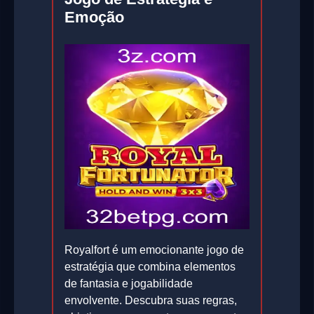
Emoção
Royalfort é um emocionante jogo de
estratégia que combina elementos
de fantasia e jogabilidade
envolvente. Descubra suas regras,