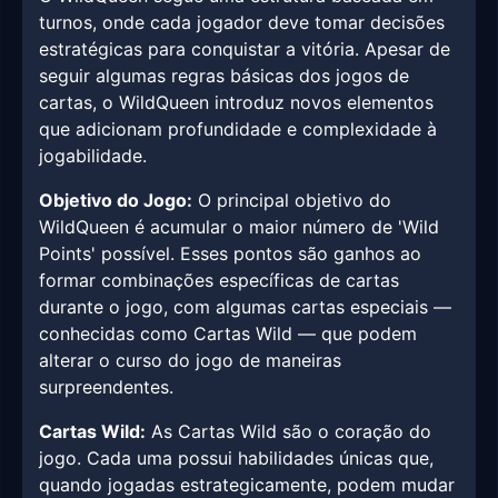
turnos, onde cada jogador deve tomar decisões
estratégicas para conquistar a vitória. Apesar de
seguir algumas regras básicas dos jogos de
cartas, o WildQueen introduz novos elementos
que adicionam profundidade e complexidade à
jogabilidade.
Objetivo do Jogo:
O principal objetivo do
WildQueen é acumular o maior número de 'Wild
Points' possível. Esses pontos são ganhos ao
formar combinações específicas de cartas
durante o jogo, com algumas cartas especiais —
conhecidas como Cartas Wild — que podem
alterar o curso do jogo de maneiras
surpreendentes.
Cartas Wild:
As Cartas Wild são o coração do
jogo. Cada uma possui habilidades únicas que,
quando jogadas estrategicamente, podem mudar