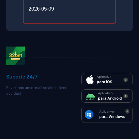
2026-05-09
Suporte 24/7
Aplicativo
para iOS
Envie-nos um e-mail se ainda tiver
dúvidas!
Aplicativo
para Android
Aplicativo
para Windows