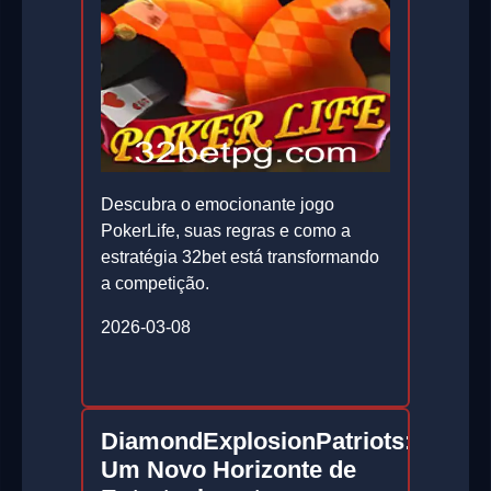
Descubra o emocionante jogo
PokerLife, suas regras e como a
estratégia 32bet está transformando
a competição.
2026-03-08
DiamondExplosionPatriots:
Um Novo Horizonte de