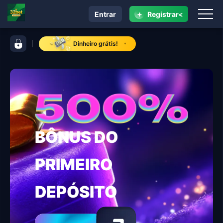
+
Entrar
Registrar<
navegação 32bet
barra de controle 32bet
Dinheiro grátis!
BÔNUS DO
PRIMEIRO
DEPÓSITO