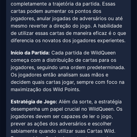
completamente a trajetória da partida. Essas
cartas podem aumentar os pontos dos
jogadores, anular jogadas de adversários ou até
mesmo reverter a direção do jogo. A habilidade
de utilizar essas cartas de maneira eficaz é o que
diferencia os novatos dos jogadores experientes.
Início da Partida:
Cada partida de WildQueen
começa com a distribuição de cartas para os
jogadores, seguindo uma ordem predeterminada.
Os jogadores então analisam suas mãos e
decidem quais cartas jogar, sempre com foco na
maximização dos Wild Points.
Estratégia de Jogo:
Além da sorte, a estratégia
desempenha um papel crucial no WildQueen. Os
jogadores devem ser capazes de ler o jogo,
prever as ações dos adversários e escolher
sabiamente quando utilizar suas Cartas Wild.