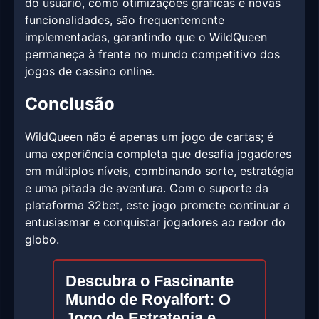
do usuário, como otimizações gráficas e novas
funcionalidades, são frequentemente
implementadas, garantindo que o WildQueen
permaneça à frente no mundo competitivo dos
jogos de cassino online.
Conclusão
WildQueen não é apenas um jogo de cartas; é
uma experiência completa que desafia jogadores
em múltiplos níveis, combinando sorte, estratégia
e uma pitada de aventura. Com o suporte da
plataforma 32bet, este jogo promete continuar a
entusiasmar e conquistar jogadores ao redor do
globo.
Descubra o Fascinante
Mundo de Royalfort: O
Jogo de Estrategia e