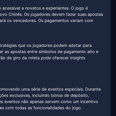
 acessível a novatos e experientes. O jogo é
Novo Chinês. Os jogadores devem fazer suas apostas
inará os vencedores. Os pagamentos variam com
stratégias que os jogadores podem adotar para
r as apostas entre símbolos de pagamento alto e
ão de giro da roleta pode oferecer insights
omovendo uma série de eventos especiais. Durante
ões exclusivas, incluindo bónus de depósito,
es eventos não apenas servem como um incentivo
es com todas as funcionalidades do jogo.