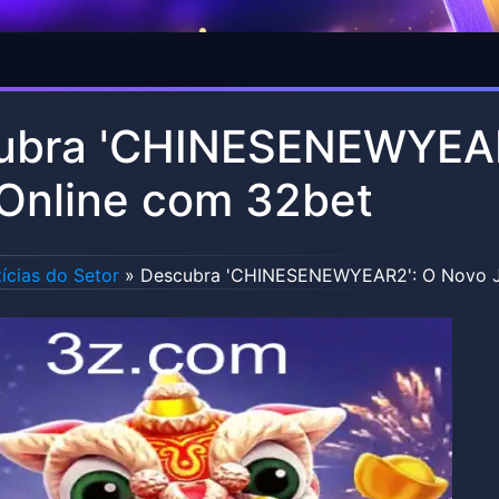
ubra 'CHINESENEWYEAR
Online com 32bet
ícias do Setor
»
Descubra 'CHINESENEWYEAR2': O Novo J