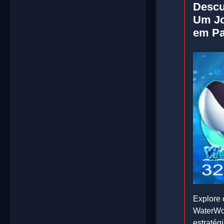
Descu
Um Jo
em Pa
Explore 
WaterWor
estratég