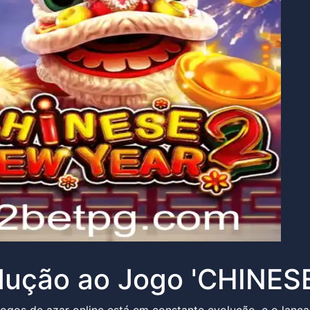
odução ao Jogo 'CHINE