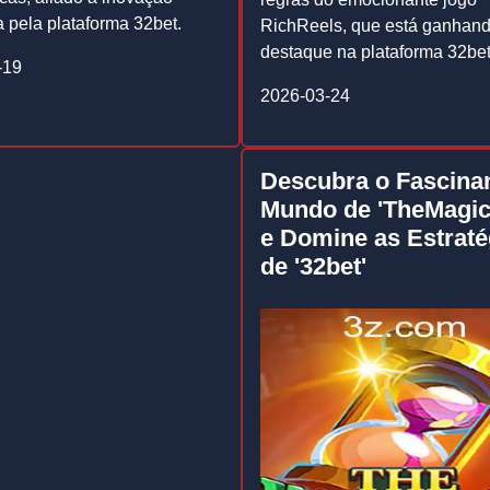
a pela plataforma 32bet.
RichReels, que está ganhan
destaque na plataforma 32bet
-19
2026-03-24
Descubra o Fascina
Mundo de 'TheMagic
e Domine as Estraté
de '32bet'