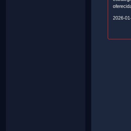
oferecid
2026-01