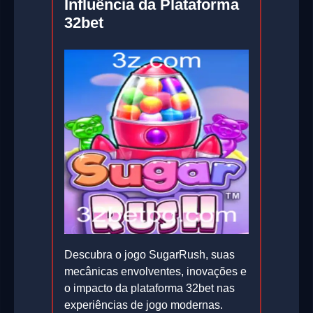
Influência da Plataforma
32bet
Descubra o jogo SugarRush, suas
mecânicas envolventes, inovações e
o impacto da plataforma 32bet nas
experiências de jogo modernas.