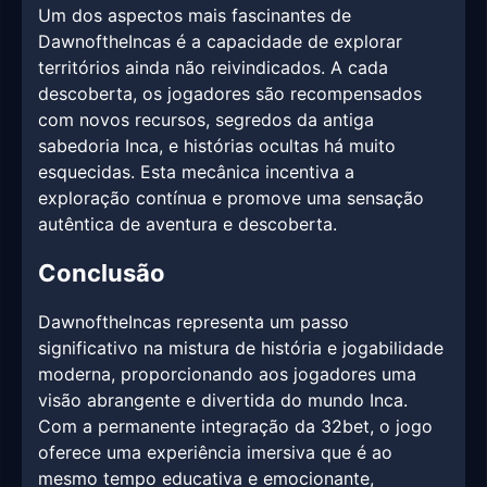
Um dos aspectos mais fascinantes de
DawnoftheIncas é a capacidade de explorar
territórios ainda não reivindicados. A cada
descoberta, os jogadores são recompensados
com novos recursos, segredos da antiga
sabedoria Inca, e histórias ocultas há muito
esquecidas. Esta mecânica incentiva a
exploração contínua e promove uma sensação
autêntica de aventura e descoberta.
Conclusão
DawnoftheIncas representa um passo
significativo na mistura de história e jogabilidade
moderna, proporcionando aos jogadores uma
visão abrangente e divertida do mundo Inca.
Com a permanente integração da 32bet, o jogo
oferece uma experiência imersiva que é ao
mesmo tempo educativa e emocionante,