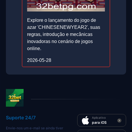
Explore o lançamento do jogo de
azar 'CHINESENEWYEAR2', suas
regras, introdução e mecânicas
inovadoras no cenário de jogos
online.
2026-05-28
Suporte 24/7
Aplicativo
para iOS
Envie-nos um e-mail se ainda tiver