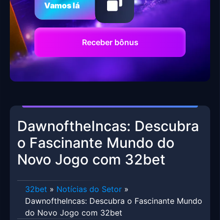
Vamos lá
Receber bônus
DawnoftheIncas: Descubra
o Fascinante Mundo do
Novo Jogo com 32bet
32bet
»
Notícias do Setor
»
DawnoftheIncas: Descubra o Fascinante Mundo
do Novo Jogo com 32bet