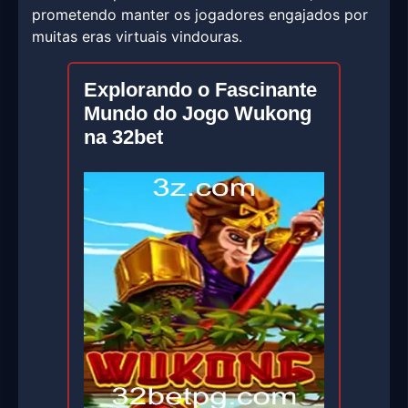
prometendo manter os jogadores engajados por
muitas eras virtuais vindouras.
Explorando o Fascinante
Mundo do Jogo Wukong
na 32bet