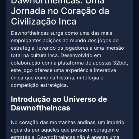
DawnoftheIncas: Uma
Jornada no Coração da
Civilização Inca
DawnoftheIncas surge como uma das mais
empolgantes adições ao mundo dos jogos de
estratégia, levando os jogadores a uma imersão
total na cultura Inca. Desenvolvido em
colaboração com a plataforma de apostas 32bet,
este jogo oferece uma experiência interativa
única que combina história, mitologia e
competição estratégica.
Introdução ao Universo de
DawnoftheIncas
No coração das montanhas andinas, um império
aguarda por aqueles que possuem coragem e
estratégia. DawnoftheIncas não é apenas uma