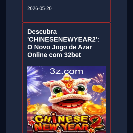
2026-05-20
Descubra
'CHINESENEWYEAR2':
O Novo Jogo de Azar
Online com 32bet