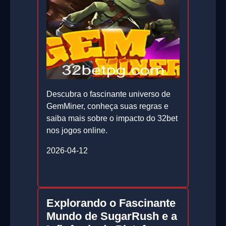
Descubra o fascinante universo de
GemMiner, conheça suas regras e
saiba mais sobre o impacto do 32bet
nos jogos online.
2026-04-12
Explorando o Fascinante
Mundo de SugarRush e a