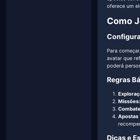
oferece um el
Como J
Configur
Para começar,
avatar que ref
poderá person
Regras Bá
Exploraç
Missões
Combate
Apostas 
recompens
Dicas e E