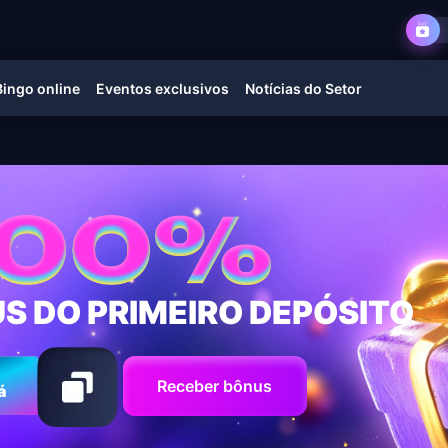
Bingo online
Eventos exclusivos
Notícias do Setor
S DO PRIMEIRO DEPÓSITO
Receber bônus
á