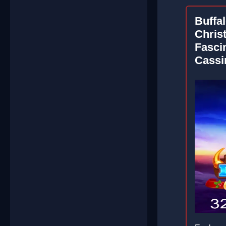
Buffa
Chris
Fasci
Cassi