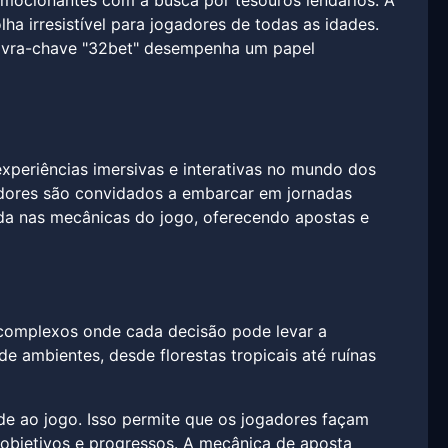
emocionantes com a busca por tesouros lendários. A
a irresistível para jogadores de todas as idades.
lavra-chave "32bet" desempenha um papel
periências imersivas e interativas no mundo dos
adores são convidados a embarcar em jornadas
ada nas mecânicas do jogo, oferecendo apostas e
s complexos onde cada decisão pode levar a
e ambientes, desde florestas tropicais até ruínas
e ao jogo. Isso permite que os jogadores façam
objetivos e progressos. A mecânica de aposta