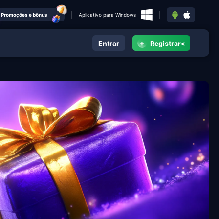
Promoções e bônus
Aplicativo para Windows
+
Entrar
Registrar<