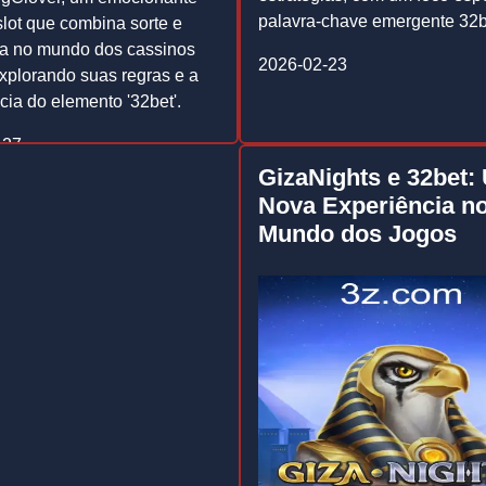
palavra-chave emergente 32b
slot que combina sorte e
ia no mundo dos cassinos
2026-02-23
explorando suas regras e a
cia do elemento '32bet'.
-27
GizaNights e 32bet:
Nova Experiência n
Mundo dos Jogos