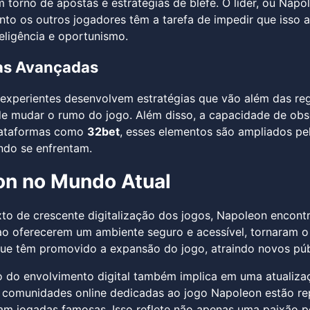
m torno de apostas e estratégias de blefe. O líder, ou Nap
nto os outros jogadores têm a tarefa de impedir que isso a
teligência e oportunismo.
as Avançadas
experientes desenvolvem estratégias que vão além das regr
de mudar o rumo do jogo. Além disso, a capacidade de ob
plataformas como
32bet
, esses elementos são ampliados pel
ndo se enfrentam.
on no Mundo Atual
o de crescente digitalização dos jogos, Napoleon encont
ao oferecerem um ambiente seguro e acessível, tornaram o 
ue têm promovido a expansão do jogo, atraindo novos públ
 do envolvimento digital também implica em uma atualizaç
 comunidades online dedicadas ao jogo Napoleon estão re
sam jogadas famosas. Isso reflete não apenas uma paixão 