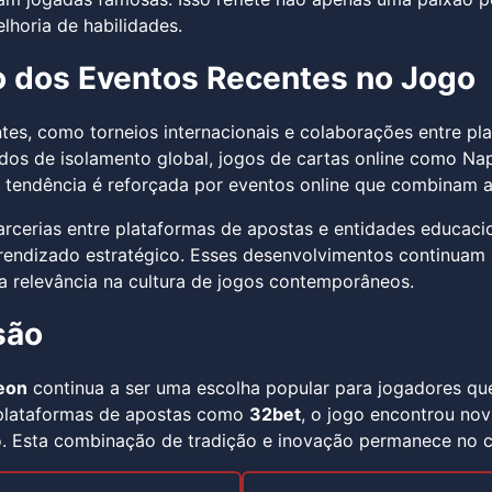
lhoria de habilidades.
 dos Eventos Recentes no Jogo
tes, como torneios internacionais e colaborações entre pl
dos de isolamento global, jogos de cartas online como N
 tendência é reforçada por eventos online que combinam a
arcerias entre plataformas de apostas e entidades educaci
rendizado estratégico. Esses desenvolvimentos continuam 
a relevância na cultura de jogos contemporâneos.
são
eon
continua a ser uma escolha popular para jogadores que
plataformas de apostas como
32bet
, o jogo encontrou nov
. Esta combinação de tradição e inovação permanece no c