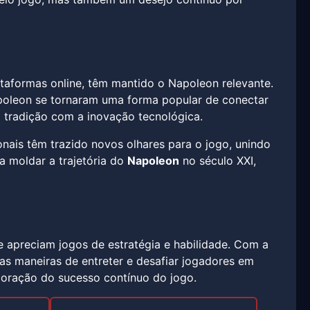
ataformas online, têm mantido o Napoleon relevante.
apoleon se tornaram uma forma popular de conectar
 tradição com a inovação tecnológica.
onais têm trazido novos olhares para o jogo, unindo
a moldar a trajetória do
Napoleon
no século XXI,
 apreciam jogos de estratégia e habilidade. Com a
as maneiras de entreter e desafiar jogadores em
oração do sucesso contínuo do jogo.