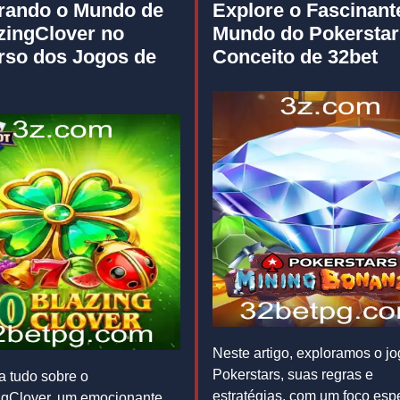
rando o Mundo de
Explore o Fascinant
zingClover no
Mundo do Pokerstar
rso dos Jogos de
Conceito de 32bet
Neste artigo, exploramos o j
Pokerstars, suas regras e
 tudo sobre o
estratégias, com um foco esp
ngClover, um emocionante