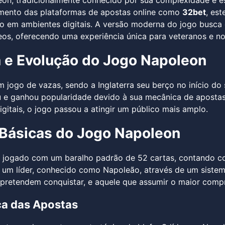
on, tradicionalmente conhecido por sua complexidade e es
mento das plataformas de apostas online como
32bet
, es
do em ambientes digitais. A versão moderna do jogo busca
s, oferecendo uma experiência única para veteranos e no
a e Evolução do Jogo Napoleon
 jogo de vazas, sendo a Inglaterra seu berço no início do
u e ganhou popularidade devido à sua mecânica de aposta
igitais, o jogo passou a atingir um público mais amplo.
Básicas do Jogo Napoleon
 jogado com um baralho padrão de 52 cartas, contando com
 um líder, conhecido como Napoleão, através de um sistem
pretendem conquistar, e aquele que assumir o maior comp
ca das Apostas