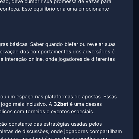
oleão, deve cumprir sua promessa de vazas para
conteça. Este equilíbrio cria uma emocionante
as básicas. Saber quando blefar ou revelar suas
servação dos comportamentos dos adversários é
a interação online, onde jogadores de diferentes
rou um espaço nas plataformas de apostas. Essas
jogo mais inclusivo. A
32bet
é uma dessas
icos com torneios e eventos especiais.
ão constante das estratégias usadas pelos
pletas de discussões, onde jogadores compartilham
pelo jogo, mas também um desejo contínuo por