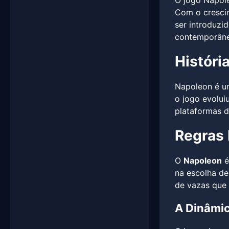
O jogo Napole
Com o cresci
ser introduzi
contemporâneo
Históri
Napoleon é um
o jogo evolui
plataformas d
Regras 
O
Napoleon
é
na escolha de
de vazas que 
A Dinâmi