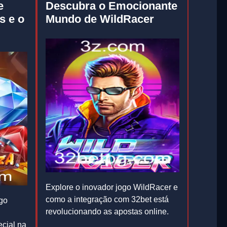
e
Descubra o Emocionante
s e o
Mundo de WildRacer
Explore o inovador jogo WildRacer e
como a integração com 32bet está
ogo
revolucionando as apostas online.
ecial na