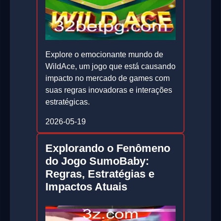
Explore o emocionante mundo de
WildAce, um jogo que está causando
impacto no mercado de games com
suas regras inovadoras e interações
estratégicas.
2026-05-19
Explorando o Fenômeno
do Jogo SumoBaby:
Regras, Estratégias e
Impactos Atuais