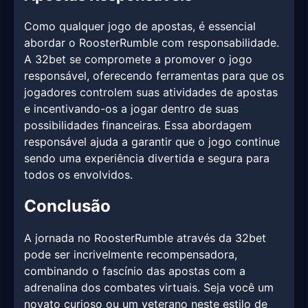
Como qualquer jogo de apostas, é essencial
abordar o RoosterRumble com responsabilidade.
A 32bet se compromete a promover o jogo
responsável, oferecendo ferramentas para que os
jogadores controlem suas atividades de apostas
e incentivando-os a jogar dentro de suas
possibilidades financeiras. Essa abordagem
responsável ajuda a garantir que o jogo continue
sendo uma experiência divertida e segura para
todos os envolvidos.
Conclusão
A jornada no RoosterRumble através da 32bet
pode ser incrivelmente recompensadora,
combinando o fascínio das apostas com a
adrenalina dos combates virtuais. Seja você um
novato curioso ou um veterano neste estilo de