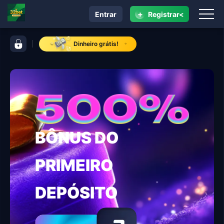
+
Entrar
Registrar<
navegação 32bet
barra de controle 32bet
Dinheiro grátis!
BÔNUS DO
PRIMEIRO
DEPÓSITO