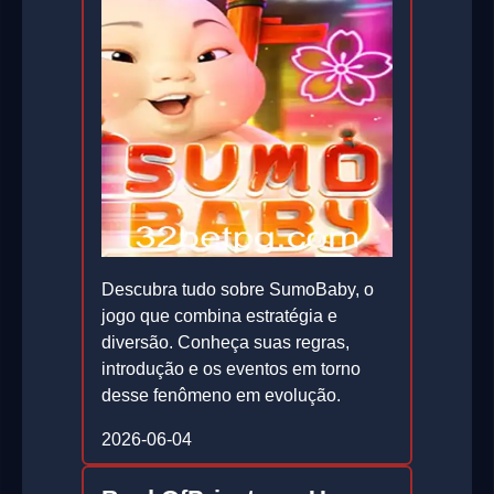
Descubra tudo sobre SumoBaby, o
jogo que combina estratégia e
diversão. Conheça suas regras,
introdução e os eventos em torno
desse fenômeno em evolução.
2026-06-04