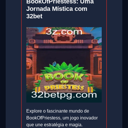
BookOfPriestess: Uma
Jornada Mística com
32bet
Explore o fascinante mundo de
BookOfPriestess, um jogo inovador
que une estratégia e magia.