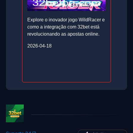
Explore o inovador jogo WildRacer e
como a integração com 32bet está
revolucionando as apostas online.
2026-04-18