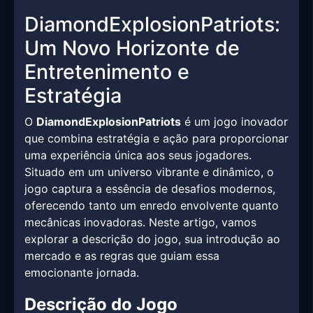
DiamondExplosionPatriots:
Um Novo Horizonte de
Entretenimento e
Estratégia
O
DiamondExplosionPatriots
é um jogo inovador
que combina estratégia e ação para proporcionar
uma experiência única aos seus jogadores.
Situado em um universo vibrante e dinâmico, o
jogo captura a essência de desafios modernos,
oferecendo tanto um enredo envolvente quanto
mecânicas inovadoras. Neste artigo, vamos
explorar a descrição do jogo, sua introdução ao
mercado e as regras que guiam essa
emocionante jornada.
Descrição do Jogo