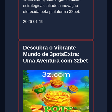
estratégicas, aliado à inovação
oferecida pela plataforma 32bet.
2026-01-19
Descubra o Vibrante
Mundo de 3potsExtra:
Uma Aventura com 32bet