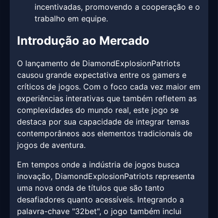
incentivadas, promovendo a cooperação e o
trabalho em equipe.
Introdução ao Mercado
O lançamento de DiamondExplosionPatriots
causou grande expectativa entre os gamers e
críticos de jogos. Com o foco cada vez maior em
experiências interativas que também refletem as
complexidades do mundo real, este jogo se
destaca por sua capacidade de integrar temas
contemporâneos aos elementos tradicionais de
jogos de aventura.
Em tempos onde a indústria de jogos busca
inovação, DiamondExplosionPatriots representa
uma nova onda de títulos que são tanto
desafiadores quanto acessíveis. Integrando a
palavra-chave "32bet", o jogo também inclui