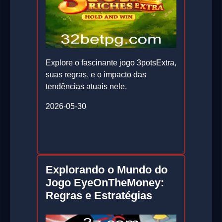
Explore o fascinante jogo 3potsExtra,
suas regras, e o impacto das
tendências atuais nele.
2026-05-30
Explorando o Mundo do
Jogo EyeOnTheMoney:
Regras e Estratégias